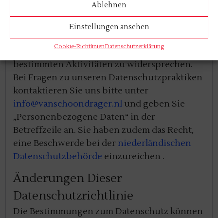
Ablehnen
personenbezogenen Daten. Sie können Ihre
Daten einsehen, ändern oder löschen lassen.
Einstellungen ansehen
Sie haben außerdem das Recht, die
Cookie-Richtlinien
Datenschutzerklärung
Verarbeitung einzuschränken oder
bestimmten Aktivitäten zu widersprechen.
Bei Fragen zu unseren Datenschutzpraktiken
kontaktieren Sie uns bitte unter
info@vanschoondrager.nl
und geben Sie
„Personenbezogene Daten“ in der
Betreffzeile an. Sie haben zudem das Recht,
eine Beschwerde bei der
niederländischen
Datenschutzbehörde
einzureichen .
Änderungen Dieser
Datenschutzrichtlinie
Die Bestimmungen zum Datenschutz können