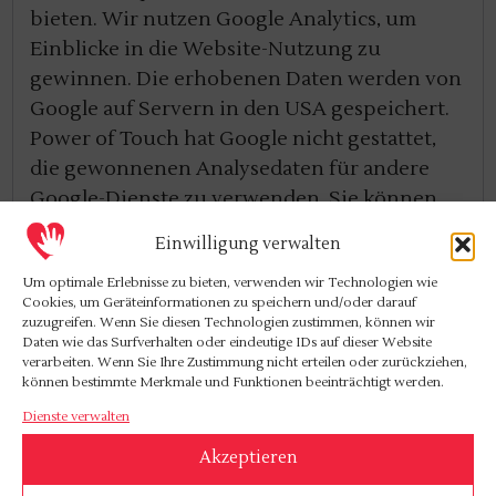
bieten. Wir nutzen Google Analytics, um
Einblicke in die Website-Nutzung zu
gewinnen. Die erhobenen Daten werden von
Google auf Servern in den USA gespeichert.
Power of Touch hat Google nicht gestattet,
die gewonnenen Analysedaten für andere
Google-Dienste zu verwenden. Sie können
Ihre Browsereinstellungen so ändern, dass
Einwilligung verwalten
Cookies abgelehnt werden. Dies kann jedoch
Um optimale Erlebnisse zu bieten, verwenden wir Technologien wie
Ihr Nutzererlebnis beeinträchtigen. Diese
Cookies, um Geräteinformationen zu speichern und/oder darauf
Datenschutzerklärung gewährt Dritten
zuzugreifen. Wenn Sie diesen Technologien zustimmen, können wir
Daten wie das Surfverhalten oder eindeutige IDs auf dieser Website
keinen Zugriff auf die von Power of Touch
verarbeiten. Wenn Sie Ihre Zustimmung nicht erteilen oder zurückziehen,
gesetzten Cookies.
können bestimmte Merkmale und Funktionen beeinträchtigt werden.
Dienste verwalten
Ihre Rechte
Akzeptieren
Gemäß dieser Datenschutzerklärung haben
Sie verschiedene Rechte in Bezug auf Ihre